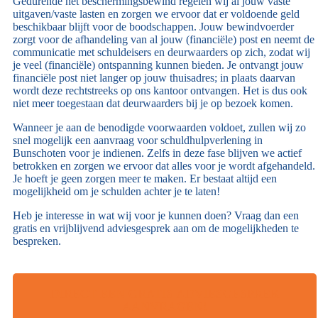
Gedurende het beschermingsbewind regelen wij al jouw vaste
uitgaven/vaste lasten en zorgen we ervoor dat er voldoende geld
beschikbaar blijft voor de boodschappen. Jouw bewindvoerder
zorgt voor de afhandeling van al jouw (financiële) post en neemt de
communicatie met schuldeisers en deurwaarders op zich, zodat wij
je veel (financiële) ontspanning kunnen bieden. Je ontvangt jouw
financiële post niet langer op jouw thuisadres; in plaats daarvan
wordt deze rechtstreeks op ons kantoor ontvangen. Het is dus ook
niet meer toegestaan dat deurwaarders bij je op bezoek komen.
Wanneer je aan de benodigde voorwaarden voldoet, zullen wij zo
snel mogelijk een aanvraag voor schuldhulpverlening in
Bunschoten voor je indienen. Zelfs in deze fase blijven we actief
betrokken en zorgen we ervoor dat alles voor je wordt afgehandeld.
Je hoeft je geen zorgen meer te maken. Er bestaat altijd een
mogelijkheid om je schulden achter je te laten!
Heb je interesse in wat wij voor je kunnen doen? Vraag dan een
gratis en vrijblijvend adviesgesprek aan om de mogelijkheden te
bespreken.
DIRECT EEN GRATIS ADVIESGESPREK
AANVRAGEN!