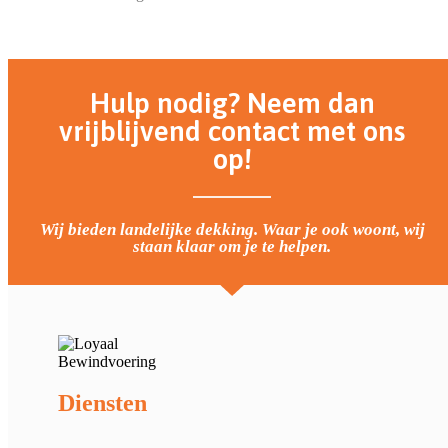
Hulp nodig? Neem dan
vrijblijvend contact met ons
op!
Wij bieden landelijke dekking. Waar je ook woont, wij
staan klaar om je te helpen.
Diensten